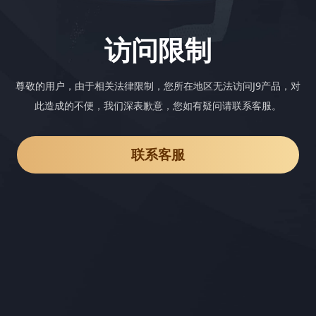
访问限制
尊敬的用户，由于相关法律限制，您所在地区无法访问J9产品，对
此造成的不便，我们深表歉意，您如有疑问请联系客服。
联系客服